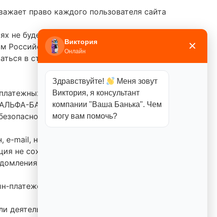
уважает право каждого пользователя сайта
иях не будет предоставлена третьим лицам
Виктория
×
ом Российской Федерации.
Онлайн
аться в строгом соответствии с
Здравствуйте!
Меня зовут
платежных банковских карт, безопасность
Виктория, я консультант
 «АЛЬФА-БАНК», ОАО «Сбербанк России»,
компании "Ваша Банька". Чем
безопасности PCI DSS, имеют все
могу вам помочь?
 e-mail, номер банковской карты)
ция не сохраняется на Web-сервере
едомления об оплате, банками-партнерами
н-платежей, обработка данных ведется на
ли деятельности Компании, пожалуйста,