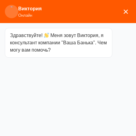
Виктория
×
Онлайн
Здравствуйте!
Меня зовут Виктория, я
Главная
/
Сопутствующие товары
/
Дрова, уголь,
консультант компании "Ваша Банька". Чем
брикеты
/ Биотопливо для каминов 3л
могу вам помочь?
Биотопливо
для каминов
3л
Категория
Дрова,
уголь, брикеты