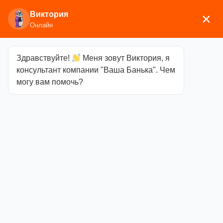
Виктория
×
Онлайн
Здравствуйте!
Меня зовут Виктория, я
Главная
/
Аксессуары для бани
/
Картины,
консультант компании "Ваша Банька". Чем
таблички
/ Часы «Трио» цветные
могу вам помочь?
Часы «Трио»
цветные
Категория
Картины,
таблички