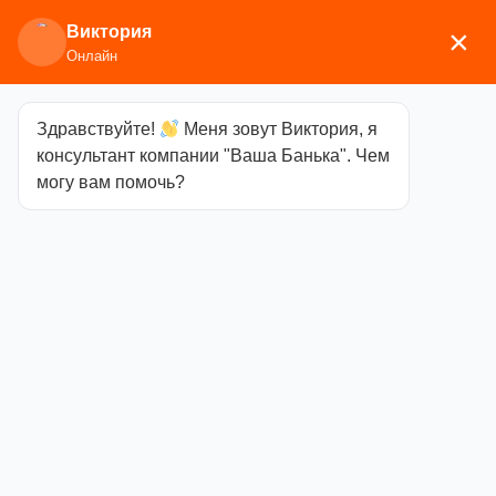
Виктория
×
Онлайн
Здравствуйте!
Меня зовут Виктория, я
Главная
/
Печи для бани
/
Дровяные и
консультант компании "Ваша Банька". Чем
газодровяные печи
/
Этна
/ Чугунная печь для
могу вам помочь?
бани ЭТНА Стандарт 24 (Панорама) «М» Закрытая
каменка
Чугунная печь
для бани ЭТНА
Стандарт 24
(Панорама)
«М» Закрытая
каменка