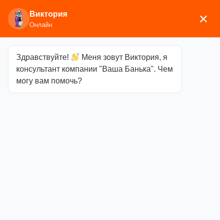
Виктория
×
Онлайн
Здравствуйте!
Меня зовут Виктория, я
Главная
/
Печи для бани
/
Дровяные и
консультант компании "Ваша Банька". Чем
газодровяные печи
/
Березка
/
Чугунные банные
могу вам помочь?
печи
/ Чугунная печь Verona 26 Закрытая каменка
Aisi 304
Чугунная печь
Verona 26
Закрытая
каменка Aisi
304
Категория