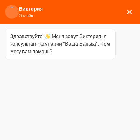
Виктория
×
Онлайн
Здравствуйте!
Меня зовут Виктория, я
Главная
/
Аксессуары для
консультант компании "Ваша Банька". Чем
бани
/
Разное
/ Держатель для веников Woodson
могу вам помочь?
Эдельвейс, дуб
Держатель для
веников
Woodson
Эдельвейс, дуб
Категория
Разное