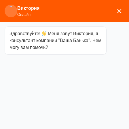
Виктория
×
Онлайн
Здравствуйте!
Меня зовут Виктория, я
Главная
/
Аксессуары для бани
/
Каминные и
консультант компании "Ваша Банька". Чем
печные аксессуары
/ Дровница +набор станд. 3
могу вам помочь?
предмета
Дровница
+набор станд. 3
предмета
Категория
Каминные и печные
аксессуары