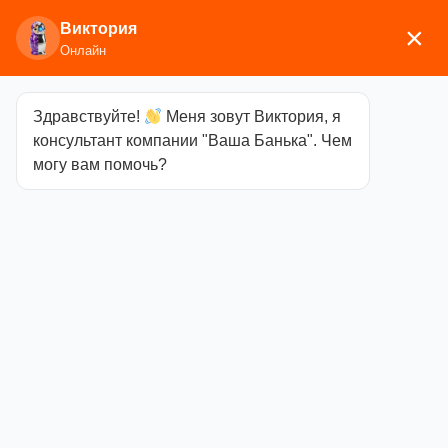
Виктория
×
Онлайн
Здравствуйте!
Меня зовут Виктория, я
Главная
/
Аксессуары для бани
/
Каминные и
консультант компании "Ваша Банька". Чем
печные аксессуары
/ Дровница Везувий «Русский
могу вам помочь?
лес» D430B
Дровница
Везувий
«Русский лес»
D430B
Категория
Каминные и печные
аксессуары