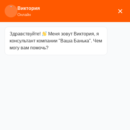
Виктория
×
Онлайн
Здравствуйте!
Меня зовут Виктория, я
Главная
/
Каминное/печное литье
/
Дверки
консультант компании "Ваша Банька". Чем
топочные
/ Дверка ДТ-4, 295х270 Кабан (Бежецк)
могу вам помочь?
Дверка ДТ-4,
295х270 Кабан
(Бежецк)
Категория
Дверки
топочные