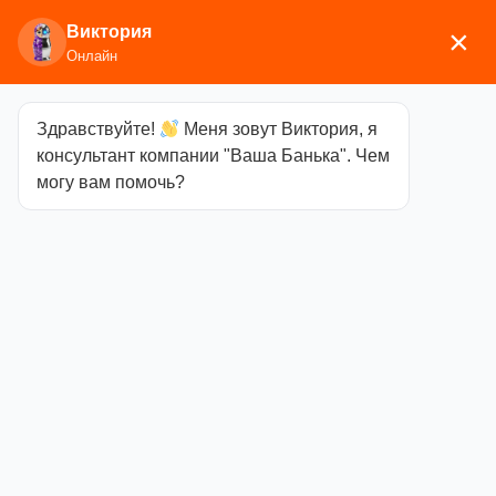
Виктория
×
Онлайн
Здравствуйте!
Меня зовут Виктория, я
Главная
/
Мебель
/
Полки, вешалки
/ Этажерка
консультант компании "Ваша Банька". Чем
«Лофт S»
могу вам помочь?
Этажерка
«Лофт S»
Категория
Полки,
вешалки