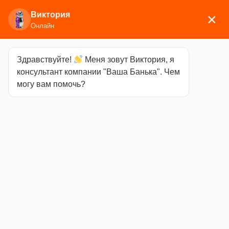
Виктория
×
Онлайн
Здравствуйте!
Меня зовут Виктория, я
Главная
/
Мебель
/
Полки, вешалки
/ Фито полка
консультант компании "Ваша Банька". Чем
Woodson для веников и трав, липа
могу вам помочь?
Фито полка
Woodson для
веников и трав,
липа
Категория
Полки,
вешалки