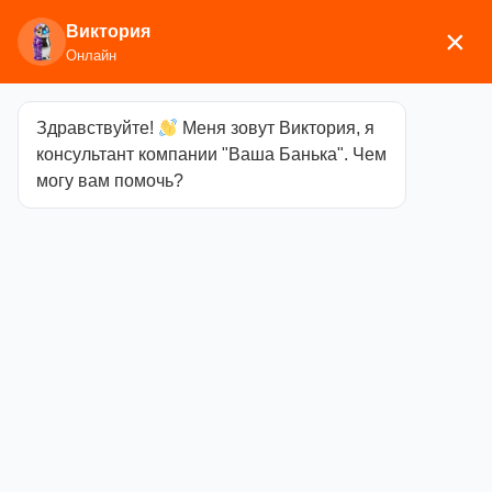
Виктория
×
Онлайн
Здравствуйте!
Меня зовут Виктория, я
Главная
/
Изоляционные и отделочные
консультант компании "Ваша Банька". Чем
материалы
/
Фольга
/ Фольга 18м2 50мкр
могу вам помочь?
Фольга 18м2
50мкр
Категория
Фольга
2214,00
₽