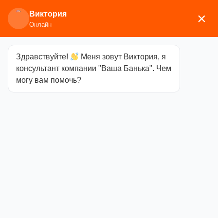
Виктория
×
Онлайн
Здравствуйте!
Меня зовут Виктория, я
Главная
/
Камни для бани
/ Габбро-диабаз
консультант компании "Ваша Банька". Чем
колотый, 20кг
могу вам помочь?
Габбро-диабаз
колотый, 20кг
Категория
Камни
для бани