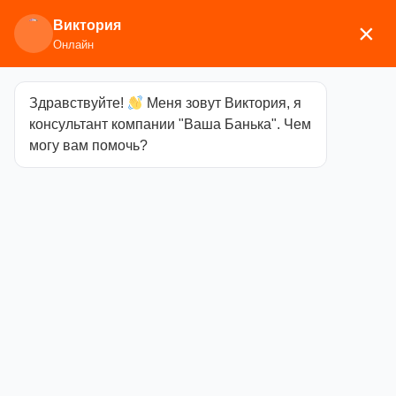
Виктория
×
Онлайн
Здравствуйте!
Меня зовут Виктория, я
Главная
/
Печи
консультант компании "Ваша Банька". Чем
отопительные
/
Варвара
/ Гармония 1309
могу вам помочь?
Гармония 1309
Категория
Варвара
36900,00
₽
Осталось: 1