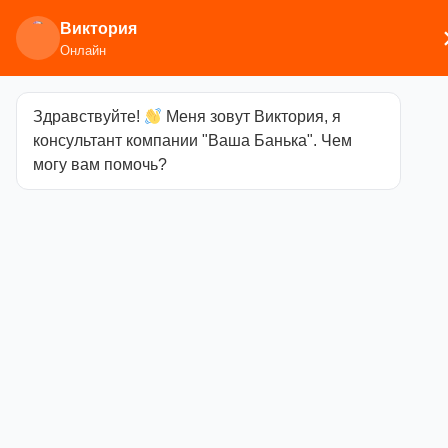
Виктория
Онлайн
Здравствуйте!
Меня зовут Виктория, я
Главная
/
Печи для бани
/
Дровяные и
консультант компании "Ваша Банька". Чем
газодровяные печи
/
Термофор
/ Гейзер XXL 2017
могу вам помочь?
INOX ДН ЗК Антрацит
Гейзер XXL
2017 INOX ДН
ЗК Антрацит
Категория
Термофор