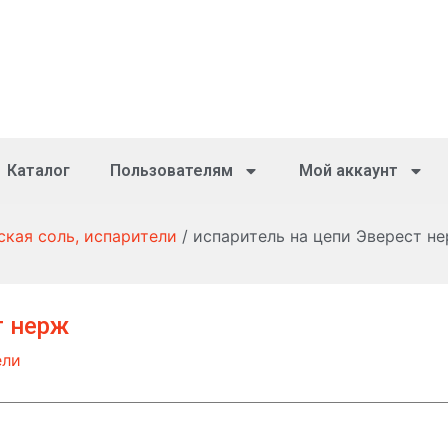
Каталог
Пользователям
Мой аккаунт
ская соль, испарители
/ испаритель на цепи Эверест н
т нерж
ели