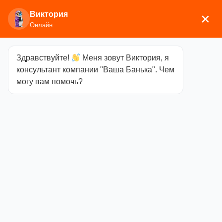
Виктория
×
Онлайн
Здравствуйте!
Меня зовут Виктория, я
Главная
/
Камни для бани
/ Камень Микс (диабаз,
консультант компании "Ваша Банька". Чем
мал. кварцит, порфирит, белый кварц) (20кг)
могу вам помочь?
Камень Микс
(диабаз, мал.
кварцит,
порфирит,
белый кварц)
(20кг)
Категория
Камни
для бани