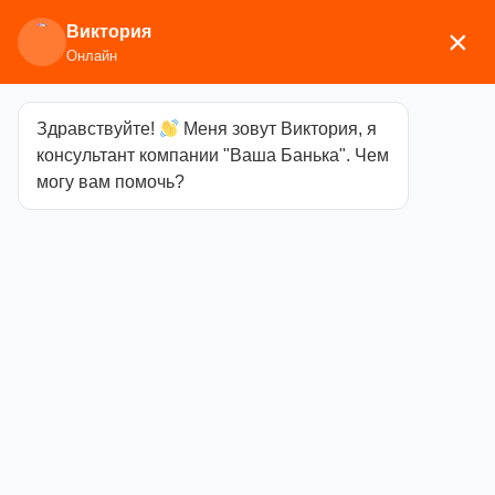
Виктория
×
Онлайн
Здравствуйте!
Меня зовут Виктория, я
Главная
/
Печи для бани
/
Дровяные и
консультант компании "Ваша Банька". Чем
газодровяные печи
/
Варвара
/ Каменка Мини
могу вам помочь?
Каменка Мини
Категория
Варвара
32900,00
₽
Осталось: 0