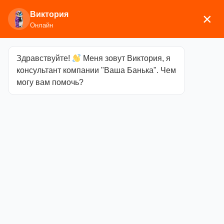
Виктория
×
Онлайн
Здравствуйте!
Меня зовут Виктория, я
Главная
/
Аксессуары для
консультант компании "Ваша Банька". Чем
бани
/
Текстиль
/
Килты
/ Килт детский вафельный
могу вам помочь?
Килт детский
вафельный
Категория
Килты
790,00
₽