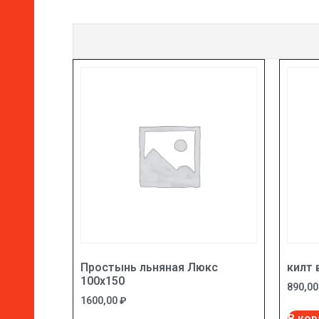
Простынь льняная Люкс
килт
100х150
890,0
1600,00
₽
В кор