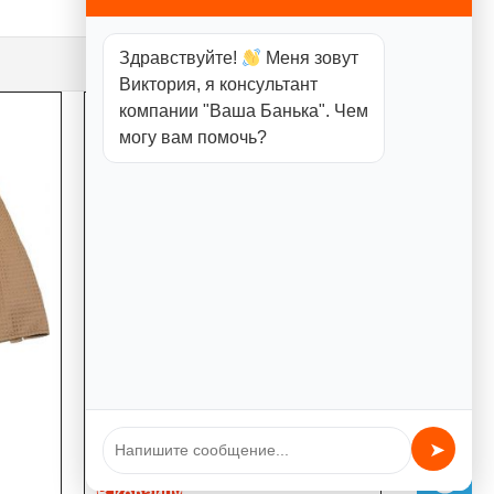
Здравствуйте!
Меня зовут
Виктория, я консультант
компании "Ваша Банька". Чем
могу вам помочь?
Килт детский вафельный
790,00
₽
➤
В корзину