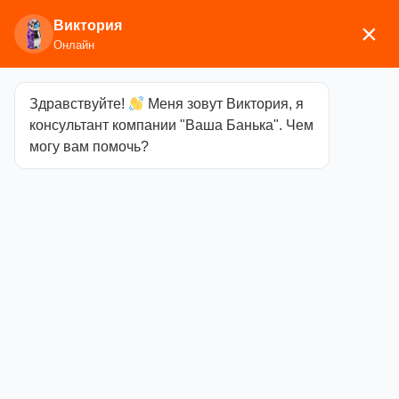
Виктория
×
Онлайн
Здравствуйте!
Меня зовут Виктория, я
Главная
/
Сопутствующие
консультант компании "Ваша Банька". Чем
товары
/
Вентиляция
/ Клапан можжевельник
могу вам помочь?
Ф100мм
Клапан
можжевельник
Ф100мм
Категория
Вентиляция