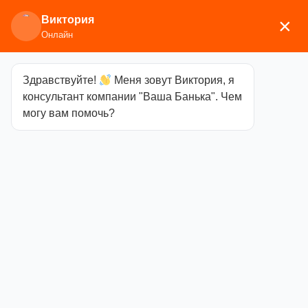
Виктория
×
Онлайн
Здравствуйте!
Меня зовут Виктория, я
Главная
/
Аксессуары для
консультант компании "Ваша Банька". Чем
бани
/
Текстиль
/
Шапки
/ Колпак банный «С
могу вам помочь?
легким паром»
Колпак банный
«С легким
паром»
Категория
Шапки