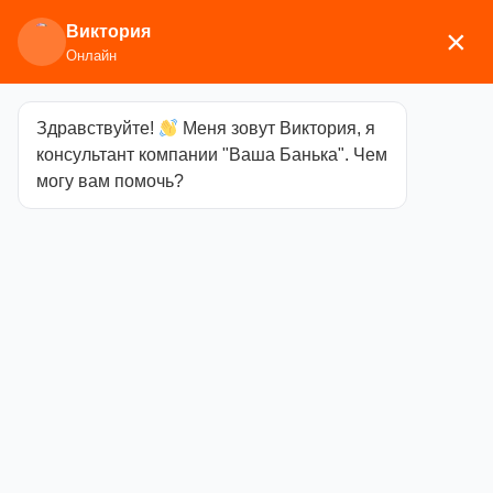
Виктория
×
Онлайн
Здравствуйте!
Меня зовут Виктория, я
Главная
/
Аксессуары для
консультант компании "Ваша Банька". Чем
бани
/
Текстиль
/
Наборы для бани
/ Комплект
могу вам помочь?
«Классика» (3 предмета), войлок (серый)
Комплект
«Классика» (3
предмета),
войлок (серый)
Категория
Наборы
для бани