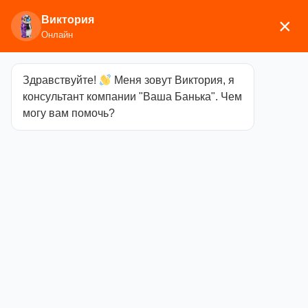
Виктория
×
Онлайн
Здравствуйте!
Меня зовут Виктория, я
Главная
/
Аксессуары для
консультант компании "Ваша Банька". Чем
бани
/
Текстиль
/
Коврики
/ Коврик скрутка
могу вам помочь?
темный 180х50
Коврик скрутка
темный 180х50
Категория
Коврики