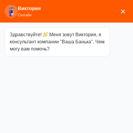
Виктория
×
Онлайн
Здравствуйте!
Меня зовут Виктория, я
Главная
/
Аксессуары для бани
/
Разное
/ Коврик
консультант компании "Ваша Банька". Чем
Вологодский 55х110
могу вам помочь?
Коврик
Вологодский
55х110
Категория
Разное