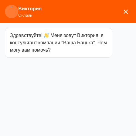
Виктория
×
Онлайн
Здравствуйте!
Меня зовут Виктория, я
Главная
/
Аксессуары для бани
/
Разное
/ Кружка
консультант компании "Ваша Банька". Чем
бондарная 0.6л М-70
могу вам помочь?
Кружка
бондарная 0.6л
М-70
Категория
Разное