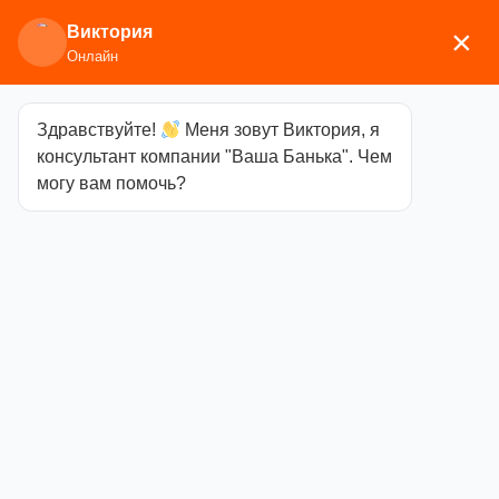
Виктория
×
Онлайн
Здравствуйте!
Меня зовут Виктория, я
Главная
/
Аксессуары для бани
/
Бондарные
консультант компании "Ваша Банька". Чем
изделия
/ Купель овальная из лиственницы
могу вам помочь?
0,59х1,06
Купель
овальная из
лиственницы
0,59х1,06
Категория
Бондарные изделия