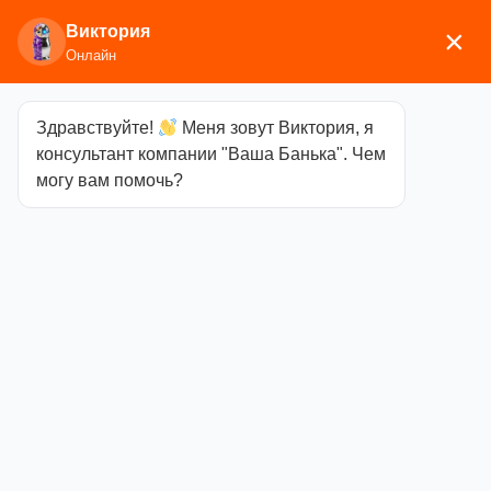
Виктория
×
Онлайн
Здравствуйте!
Меня зовут Виктория, я
Главная
/
Мебель
/
Лавки, лежаки, диваны
/ Лавка
консультант компании "Ваша Банька". Чем
40х160см, ольха (Брянск)
могу вам помочь?
Лавка
40х160см,
ольха (Брянск)
Категория
Лавки,
лежаки, диваны