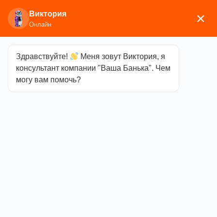
Виктория
×
Онлайн
Здравствуйте!
Меня зовут Виктория, я
Главная
/
Аксессуары для бани
/
Эфирные масла,
консультант компании "Ваша Банька". Чем
ароматизаторы
/ Масло Сансет Кайепут
могу вам помочь?
Масло Сансет
Кайепут
Категория
Эфирные
масла,
ароматизаторы