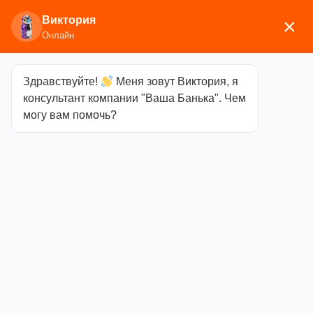
Виктория
×
Онлайн
Здравствуйте!
Меня зовут Виктория, я
Главная
/
Аксессуары для бани
/
Эфирные масла,
консультант компании "Ваша Банька". Чем
ароматизаторы
/ Масло Сансет Можжевельник
могу вам помочь?
Масло Сансет
Можжевельник
Категория
Эфирные
масла,
ароматизаторы