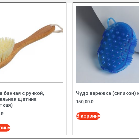
 банная с ручкой,
Чудо варежка (силикон) 
ральная щетина
150,00
₽
ткая)
0
₽
В корзину
зину