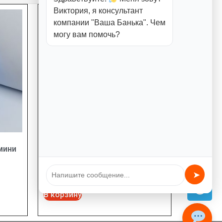
Виктория, я консультант
компании "Ваша Банька". Чем
могу вам помочь?
мини
щетка овальная на длинной
ручке 40см
890,00
₽
➤
В корзину