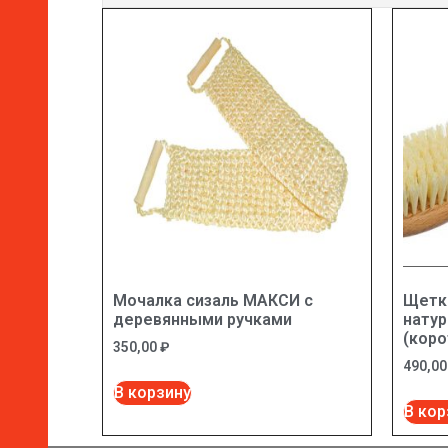
Мочалка сизаль МАКСИ с
Щетка
деревянными ручками
нату
(коро
350,00
₽
490,0
В корзину
В кор