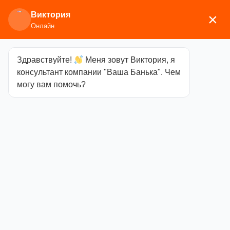
Виктория
×
Онлайн
Здравствуйте!
Меня зовут Виктория, я
Главная
/
Аксессуары для бани
/
Косметические
консультант компании "Ваша Банька". Чем
средства
/ Мыло Бельди «Горная лаванда» 380 мл
могу вам помочь?
Мыло Бельди
«Горная
лаванда» 380
мл
Категория
Косметические
средства