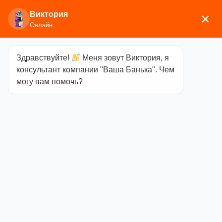
Виктория
×
Онлайн
Здравствуйте!
Меня зовут Виктория, я
Главная
/
Аксессуары для бани
/
Каминные и
консультант компании "Ваша Банька". Чем
печные аксессуары
/ набор каминный d51032ak
могу вам помочь?
набор
каминный
d51032ak
Категория
Каминные и печные
аксессуары