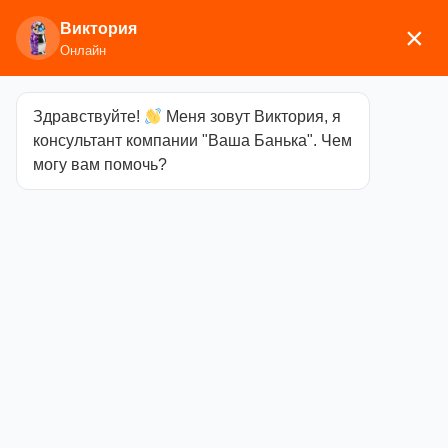
Виктория
×
Онлайн
Здравствуйте!
Меня зовут Виктория, я
Главная
/
Аксессуары для бани
/
Каминные и
консультант компании "Ваша Банька". Чем
печные аксессуары
/ Набор каминный D51041AB
могу вам помочь?
(4 предмета, 81см, ант. латунь)
Набор
каминный
D51041AB (4
предмета,
81см, ант.
латунь)
Категория