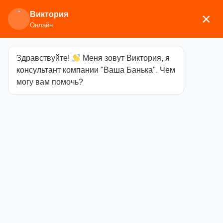
Виктория
×
Онлайн
Здравствуйте!
Меня зовут Виктория, я
Главная
/
Аксессуары для бани
/
Каминные и
консультант компании "Ваша Банька". Чем
печные аксессуары
/ набор каминный e20000ak 2
могу вам помочь?
предмета
набор
каминный
e20000ak 2
предмета
Категория
Каминные и печные
аксессуары