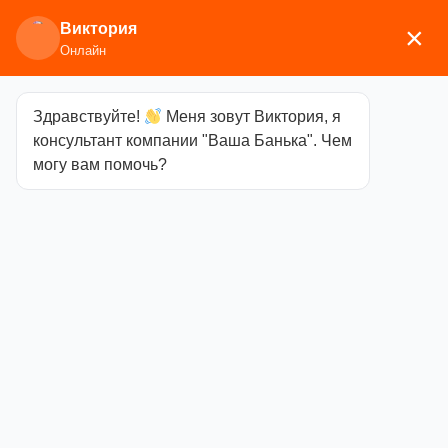
Виктория
×
Онлайн
Здравствуйте!
Меня зовут Виктория, я
Главная
/
Аксессуары для бани
/
Бондарные
консультант компании "Ваша Банька". Чем
изделия
/ Набор OXY-M Dark Green-4 ушат 5л
могу вам помочь?
+черпак 33см +часы+ термогигрометр Хвойный
Набор OXY-M
Dark Green-4
ушат 5л
+черпак 33см
+часы+
термогигрометр
Хвойный