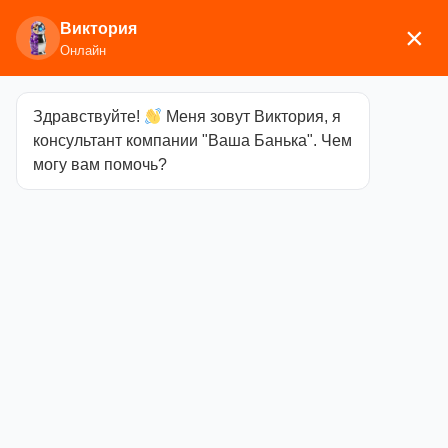
Виктория
×
Онлайн
Здравствуйте!
Меня зовут Виктория, я
Главная
/
Аксессуары для
консультант компании "Ваша Банька". Чем
бани
/
Текстиль
/
Наборы для бани
/ Набор войлок
могу вам помочь?
белый «Хозяин бани» (шапка, коврик, рукавица,
тапки)
Набор войлок
белый «Хозяин
бани» (шапка,
коврик,
рукавица,
тапки)