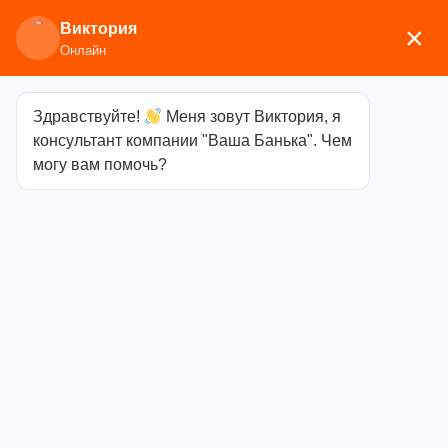
Виктория
×
Онлайн
Здравствуйте!
Меня зовут Виктория, я
Главная
/
Камни для бани
/ Нефрит колото-
консультант компании "Ваша Банька". Чем
пиленый, 70-100мм, 10кг
могу вам помочь?
Нефрит
колото-
пиленый, 70-
100мм, 10кг
Категория
Камни
для бани