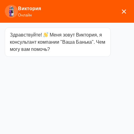
Виктория
×
Онлайн
Здравствуйте!
Меня зовут Виктория, я
Главная
/
Двери и окна
/
Окна ольха
/ Окно 40х40
консультант компании "Ваша Банька". Чем
Ольха
могу вам помочь?
Окно 40х40
Ольха
Категория
Окна
ольха