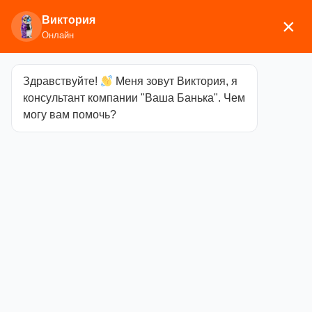
Виктория
×
Онлайн
Здравствуйте!
Меня зовут Виктория, я
Главная
/
Аксессуары для
консультант компании "Ваша Банька". Чем
бани
/
Текстиль
/
Парео
/ Парео лен
могу вам помочь?
Парео лен
Категория
Парео
990,00
₽
Осталось: 4