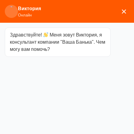
Виктория
×
Онлайн
Здравствуйте!
Меня зовут Виктория, я
Главная
/
Печи для бани
/
Дровяные и
консультант компании "Ваша Банька". Чем
газодровяные печи
/
Прометалл
/
Банные печи в
могу вам помочь?
камне
/ Печь банная «Атмосфера XL» в облицовке
«ИМПЕРИЯ» ПИРОКСЕНИТ ЭЛИТ (КОМПЛЕКТ)
Печь банная
«Атмосфера
XL» в
облицовке
«ИМПЕРИЯ»
ПИРОКСЕНИТ
ЭЛИТ