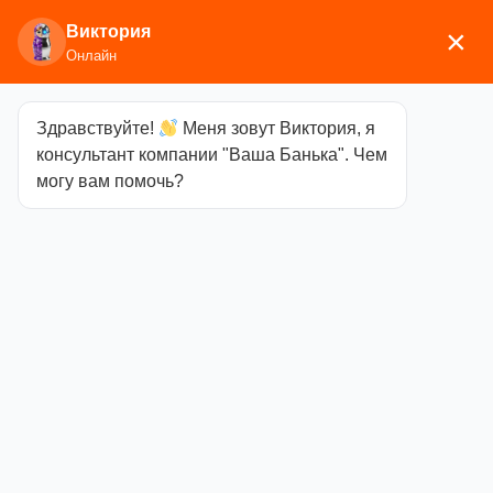
Виктория
×
Онлайн
Здравствуйте!
Меня зовут Виктория, я
Главная
/
Печи для бани
/
Дровяные и
консультант компании "Ваша Банька". Чем
газодровяные печи
/
Aston
/ Печь для бани ASTON
могу вам помочь?
20
Печь для бани
ASTON 20
Категория
Aston