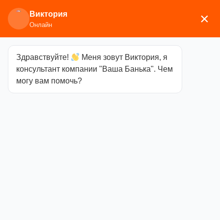
Виктория
×
Онлайн
Здравствуйте!
Меня зовут Виктория, я
Главная
/
Печи для бани
/
Дровяные и
консультант компании "Ваша Банька". Чем
газодровяные печи
/
Aston
/ Печь для бани Aston
могу вам помочь?
«Шторм 16» ДТ-4С Long (чугун)
Печь для бани
Aston «Шторм
16» ДТ-4С Long
(чугун)
Категория
Aston