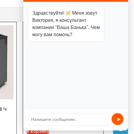
Здравствуйте!
Меня зовут
Виктория, я консультант
компании "Ваша Банька". Чем
могу вам помочь?
8 Ч
Печь для бани РУСЬ-12 Л
18470,00
₽
➤
В корзину