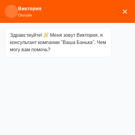
Виктория
×
Онлайн
Здравствуйте!
Меня зовут Виктория, я
Главная
/
Печи для бани
/
Дровяные и
консультант компании "Ваша Банька". Чем
газодровяные печи
/
Березка
/
Банные печи из
могу вам помочь?
нержавейки
/ Печь из нержавеющей стали Varna
16 Закрытая каменка
Печь из
нержавеющей
стали Varna 16
Закрытая
каменка
Категория
Банные