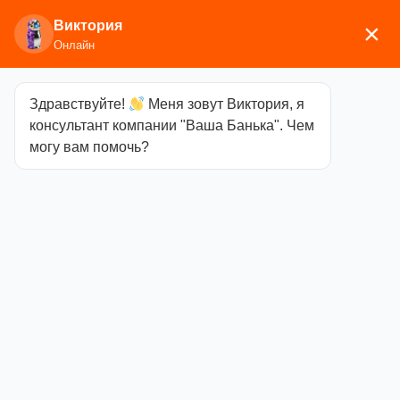
Виктория
×
Онлайн
Здравствуйте!
Меня зовут Виктория, я
Главная
/
Камины
/
Везувий
/ Печь камин Везувий
консультант компании "Ваша Банька". Чем
А-07 «Антрацит»
могу вам помочь?
Печь камин
Везувий А-07
«Антрацит»
Категория
Везувий
Объём
100