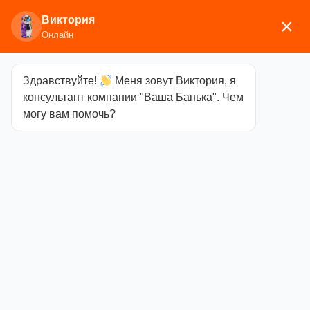
Виктория
×
Онлайн
Здравствуйте!
Меня зовут Виктория, я
Главная
/
Камины
/
Везувий
/ Печь камин Везувий
консультант компании "Ваша Банька". Чем
LV-12S «Антрацит»
могу вам помочь?
Печь камин
Везувий LV-12S
«Антрацит»
Категория
Везувий