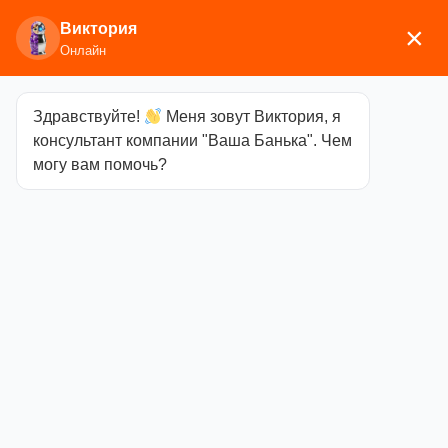
Виктория
×
Онлайн
Здравствуйте!
Меня зовут Виктория, я
Главная
/
Печи отопительные
/
Прометалл
/ Печь
консультант компании "Ваша Банька". Чем
отопительная чугунная «Бахтинка» черная
могу вам помочь?
Печь
отопительная
чугунная
«Бахтинка»
черная
Категория
Прометалл