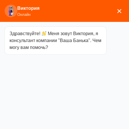
Виктория
×
Онлайн
Здравствуйте!
Меня зовут Виктория, я
Главная
/
Печи отопительные
/
Ермак
/ Печь
консультант компании "Ваша Банька". Чем
садовая 50 стекло
могу вам помочь?
Печь садовая
50 стекло
Категория
Ермак
10900,00
₽