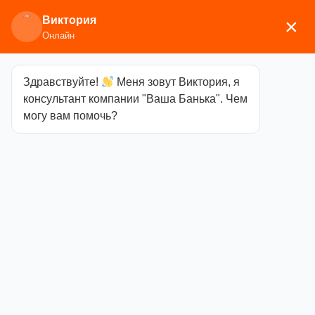
Виктория
×
Онлайн
Здравствуйте!
Меня зовут Виктория, я
Главная
/
Печи для бани
/
Дровяные и
консультант компании "Ваша Банька". Чем
газодровяные печи
/
Везувий
/
Чугунные банные
могу вам помочь?
печи
/ Печь Везувий Легенда Русский Пар Ковка
24 (240)
Печь Везувий
Легенда
Русский Пар
Ковка 24 (240)
Категория
Чугунные банные